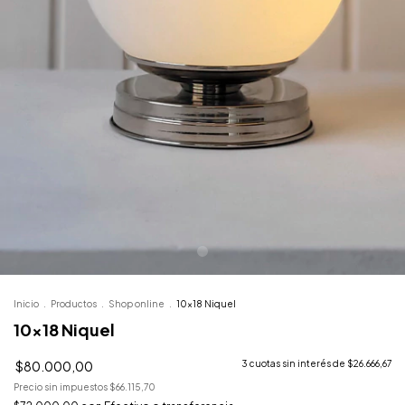
Inicio
.
Productos
.
Shop online
.
10x18 Niquel
10x18 Niquel
$80.000,00
3
cuotas sin interés de
$26.666,67
Precio sin impuestos
$66.115,70