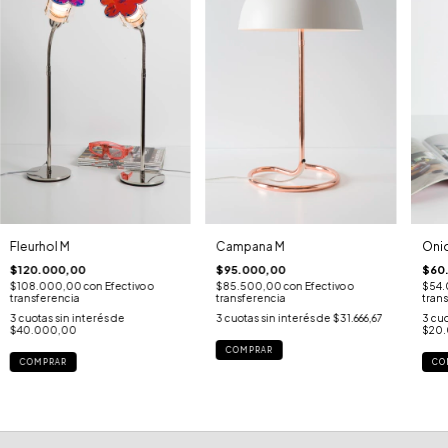
Fleurhol M
Campana M
Onio
$120.000,00
$95.000,00
$60
$108.000,00
con
Efectivo o
$85.500,00
con
Efectivo o
$54
transferencia
transferencia
tran
3
cuotas sin interés de
3
cuotas sin interés de
$31.666,67
3
cuo
$40.000,00
$20
COMPRAR
COMPRAR
CO